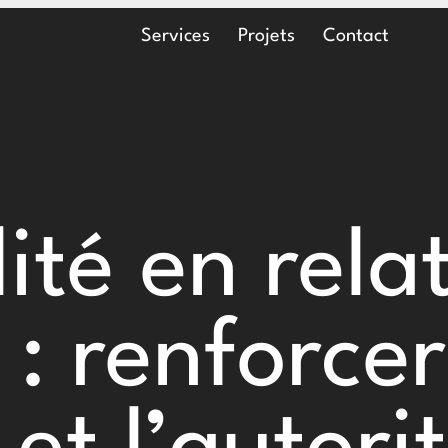
Main Navigation
Services
Projets
Contact
ité en rela
: renforcer