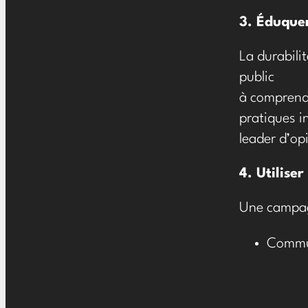
3. Éduquer
La durabili
public
à compren
pratiques 
leader d’op
4. Utilise
Une campagn
Commun