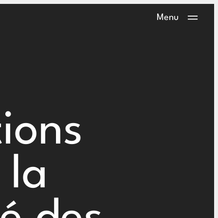
Menu
tions
 la