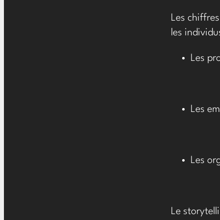
Les chiffre
les individ
Les pr
Les em
Les or
Le storytell