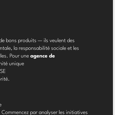
e bons produits — ils veulent des
ale, la responsabilité sociale et les
lles. Pour une
agence de
nité unique
RSE
rité.
e
 Commencez par analyser les initiatives