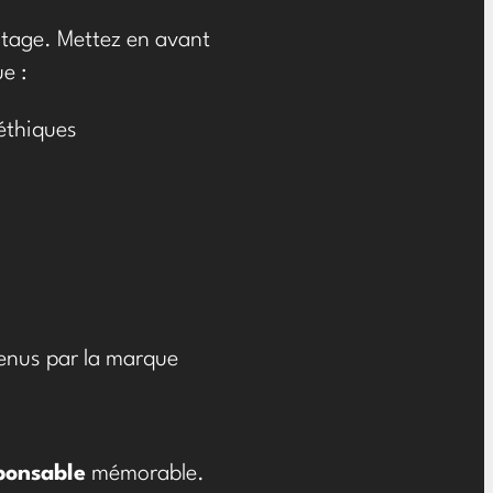
ntage. Mettez en avant
e :
éthiques
tenus par la marque
ponsable
mémorable.