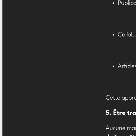
Public
Collabo
Article
Cette appro
5. Être tr
Aucune marq