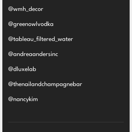
@wmh_decor
@greenowlvodka
@tableau_filtered_water
@andreaandersinc
@dluxelab
@thenailandchampagnebar
@nancykim