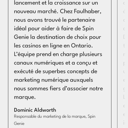
lancement et la croissance sur un
a
nouveau marché. Chez Faulhaber,
à
nous avons trouvé le partenaire
d
idéal pour aider à faire de Spin
a
Genie la destination de choix pour
D
les casinos en ligne en Ontario.
t
L’équipe prend en charge plusieurs
m
canaux numériques et a conçu et
pu
exécuté de superbes concepts de
u
marketing numérique auxquels
et
nous sommes fiers d’associer notre
g
marque.
L
e
Dominic Aldworth
e
Responsable du marketing de la marque, Spin
i
Genie